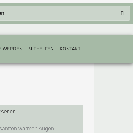
E WERDEN
MITHELFEN
KONTAKT
ersehen
 sanften warmen Augen