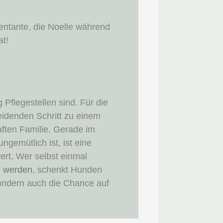
entante, die Noelle während
at!
 Pflegestellen sind. Für die
eidenden Schritt zu einem
ften Familie. Gerade im
ngemütlich ist, ist eine
ert. Wer selbst einmal
u werden
, schenkt Hunden
sondern auch die Chance auf