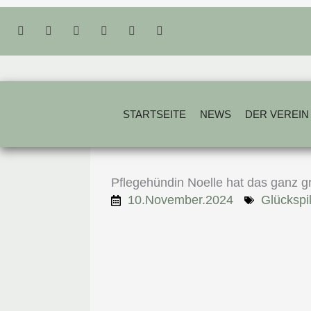
Zum
Inhalt
springen
STARTSEITE
NEWS
DER VEREIN
Pflegehündin Noelle hat das ganz 
10.November.2024
Glückspi