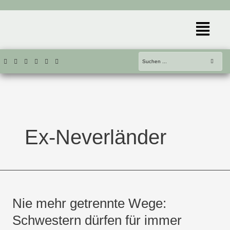
Zum
Inhalt
Menü
springen
Ex-Neverländer
Nie
mehr
Nie mehr getrennte Wege:
getrennte
Wege:
Schwestern dürfen für immer
Schwestern