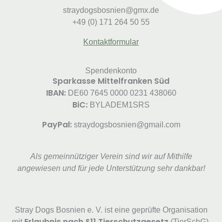
straydogsbosnien@gmx.de
+49 (0) 171 264 50 55
Kontaktformular
Spendenkonto
Sparkasse Mittelfranken Süd
IBAN:
DE60 7645 0000 0231 438060
BiC:
BYLADEM1SRS
PayPal:
straydogsbosnien@gmail.com
Als gemeinnütziger Verein sind wir auf Mithilfe
angewiesen und für jede Unterstützung sehr dankbar!
Stray Dogs Bosnien e. V. ist eine geprüfte Organisation
Erlaubnis nach §11 Tierschutzgesetz
mit
(TierSchG).