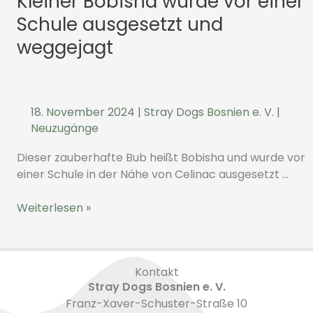
Kleiner Bobisha wurde vor einer
vor
Schule ausgesetzt und
einer
weggejagt
Schule
ausgesetzt
und
weggejagt
18. November 2024
|
Stray Dogs Bosnien e. V.
|
Neuzugänge
Dieser zauberhafte Bub heißt Bobisha und wurde vor
einer Schule in der Nähe von Celinac ausgesetzt …
Weiterlesen »
Kontakt
Stray Dogs Bosnien e. V.
Franz-Xaver-Schuster-Straße 10