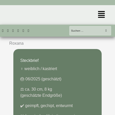
Zum
Inhalt
Menü
springen
Roxana
Steckbrief
♀️ weiblich / kastriert
🎂 06/2025 (geschätzt)
⚖️ ca. 30 cm, 8 kg
(geschätzte Endgröße)
✔️ geimpft, gechipt, entwurmt