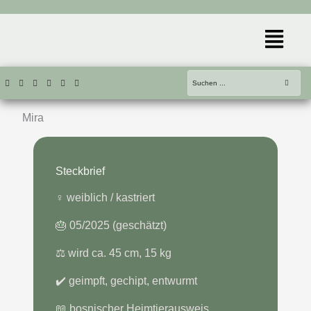
Zum
Inhalt
Menü
springen
Mira
Steckbrief
♀️ weiblich / kastriert
🎂 05/2025 (geschätzt)
⚖️ wird ca. 45 cm, 15 kg
✔️ geimpft, gechipt, entwurmt
📖 bosnischer Heimtierausweis