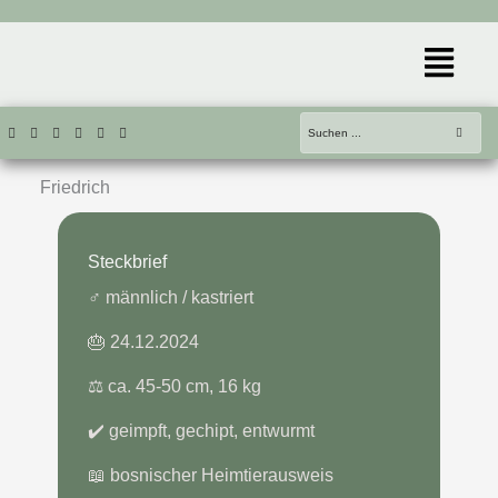
Zum
Inhalt
Menü
springen
Friedrich
Steckbrief
♂️ männlich / kastriert
🎂 24.12.2024
⚖️ ca. 45-50 cm, 16 kg
✔️ geimpft, gechipt, entwurmt
📖 bosnischer Heimtierausweis