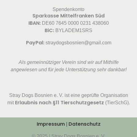
Spendenkonto
Sparkasse Mittelfranken Süd
IBAN:
DE60 7645 0000 0231 438060
BiC:
BYLADEM1SRS
PayPal:
straydogsbosnien@gmail.com
Als gemeinnütziger Verein sind wir auf Mithilfe
angewiesen und für jede Unterstützung sehr dankbar!
Stray Dogs Bosnien e. V. ist eine geprüfte Organisation
Erlaubnis nach §11 Tierschutzgesetz
mit
(TierSchG).
Impressum
Datenschutz
|
© 2025 | Stray Dogs Bosnien e. V.